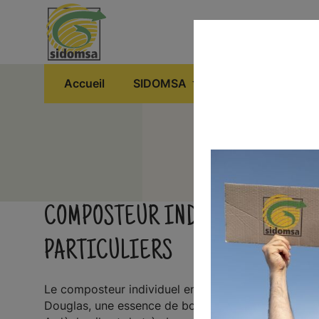
Panneau de gestion des cookies
Accueil
SIDOMSA
Tri sélectif
COMPOSTEUR INDIVIDUEL EN B
PARTICULIERS
Le composteur individuel en bois a un volume de 35
Douglas, une essence de bois très résistante et pr