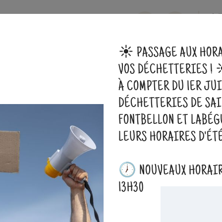
☀️ PASSAGE AUX HORA
Biodéchets
Déchetteries
Compostage déch
VOS DÉCHETTERIES ! 
Biodéchets
Compostage Individuel
À COMPTER DU 1ER JUI
COMPOSTAGE INDIVIDUEL
DÉCHETTERIES DE SAI
FONTBELLON ET LABÉG
LEURS HORAIRES D'ÉTÉ
OIS POUR LES
🕖 NOUVEAUX HORAIRE
13H30
LES CONDITIONS 
0 litres. Fabriqué en
oduit localement en
Offre réservée aux ré