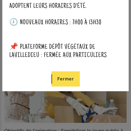
ADOPTENT LEURS HORAIRES D'ÉTÉ.
compostage à l’école et de tri de tous les déchets
produits par l’école. Nous demandons aux écoles et
aux enseignants d’être attentifs à ce que le tri soit
🕖 NOUVEAUX HORAIRES : 7H00 À 13H30
effectué dans l’établissement.
📌 PLATEFORME DÉPÔT VÉGÉTAUX DE
LAVILLEDIEU : FERMÉE AUX PARTICULIERS
Fermer
Objectifs de l'animation : Sensibiliser le jeune public à